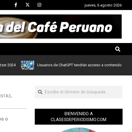
jueves, 6 agosto 2026
024
Usuarios de ChatGPT tendrán acceso a contenidos de noticias
ENTAS
,
BIENVENIDO A
os o
CLASESDEPERIODISMO.COM