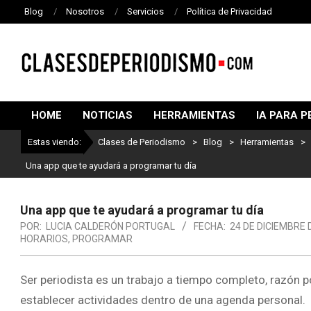
Blog
Nosotros
Servicios
Política de Privacidad
CLASES
DE
HOME
NOTICIAS
HERRAMIENTAS
IA PARA P
PERIODISMO
Estas viendo:
Clases de Periodismo
>
Blog
>
Herramientas
>
Una app que te ayudará a programar tu día
Una app que te ayudará a programar tu día
POR:
LUCIA CALDERÓN PORTUGAL
FECHA:
24 DE DICIEMBRE 
HORARIOS
,
PROGRAMAR
Ser periodista es un trabajo a tiempo completo, razón 
establecer actividades dentro de una agenda personal.