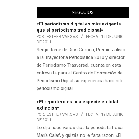
NEGOCIOS
«El periodismo digital es más exigente
que el periodismo tradicional»
POR:
ESTHER VARGAS
FECHA:
19 DE JUNIO
DE 2011
Sergio René de Dios Corona, Premio Jalisco
a la Trayectoria Periodística 2010 y director
de Periodismo Trasversal, cuenta en esta
entrevista para el Centro de Formación de
Periodismo Digital su experiencia haciendo
periodismo digital.
«El reportero es una especie en total
extinción»
POR:
ESTHER VARGAS
FECHA:
19 DE JUNIO
DE 2011
Lo dijo hace varios días la periodista Rosa
María Calaf, y quizás no le falta razón. «El