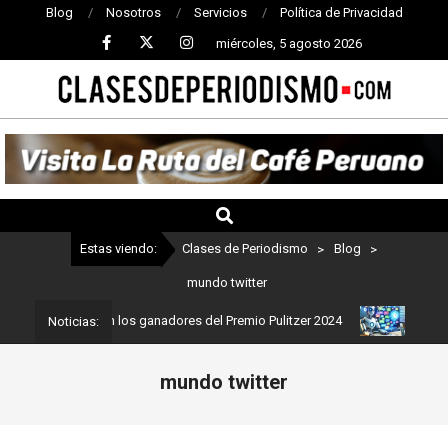
Blog
Nosotros
Servicios
Política de Privacidad
miércoles, 5 agosto 2026
CLASES
DE
PERIODISMO
Estas viendo:
Clases de Periodismo
>
Blog
>
mundo twitter
ismo: Estos son los ganadores del Premio Pulitzer 2024
Usuarios 
Noticias:
mundo twitter