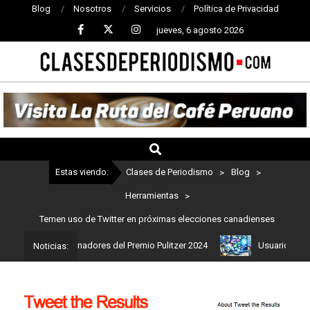
Blog
Nosotros
Servicios
Política de Privacidad
jueves, 6 agosto 2026
CLASES
DE
PERIODISMO
Estas viendo:
Clases de Periodismo
>
Blog
>
Herramientas
>
Temen uso de Twitter en próximas elecciones canadienses
stos son los ganadores del Premio Pulitzer 2024
Usuarios de Cha
Noticias: