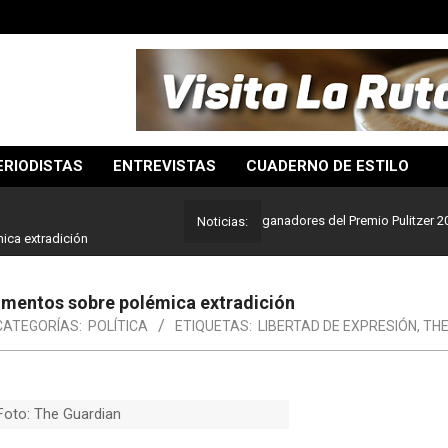
ERIODISTAS
ENTREVISTAS
CUADERNO DE ESTILO
o mejor del periodismo: Estos son los ganadores del Premio Pulitzer 2024
Noticias:
ica extradición
umentos sobre polémica extradición
CATEGORÍAS:
POLÍTICA
ETIQUETAS:
LIBERTAD DE EXPRESIÓN
,
THE
Foto: The Guardian