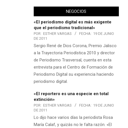
NEGOCIOS
«El periodismo digital es más exigente
que el periodismo tradicional»
POR:
ESTHER VARGAS
FECHA:
19 DE JUNIO
DE 2011
Sergio René de Dios Corona, Premio Jalisco
a la Trayectoria Periodística 2010 y director
de Periodismo Trasversal, cuenta en esta
entrevista para el Centro de Formación de
Periodismo Digital su experiencia haciendo
periodismo digital.
«El reportero es una especie en total
extinción»
POR:
ESTHER VARGAS
FECHA:
19 DE JUNIO
DE 2011
Lo dijo hace varios días la periodista Rosa
María Calaf, y quizás no le falta razón. «El