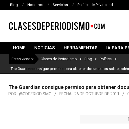
Blog
Nosotros
Servicios
Política de Privacidad
CLASES
DE
HOME
NOTICIAS
HERRAMIENTAS
IA PARA P
PERIODISMO
Estas viendo:
Clases de Periodismo
>
Blog
>
Política
>
L
The Guardian consigue permiso para obtener documentos sobre polém
The Guardian consigue permiso para obtener doc
POR:
@CDPERIODISMO
FECHA:
26 DE OCTUBRE DE 2011