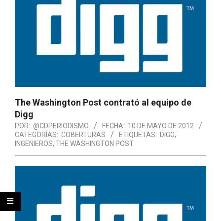
The Washington Post contrató al equipo de
Digg
POR:
@CDPERIODISMO
FECHA:
10 DE MAYO DE 2012
CATEGORÍAS:
COBERTURAS
ETIQUETAS:
DIGG
,
INGENIEROS
,
THE WASHINGTON POST