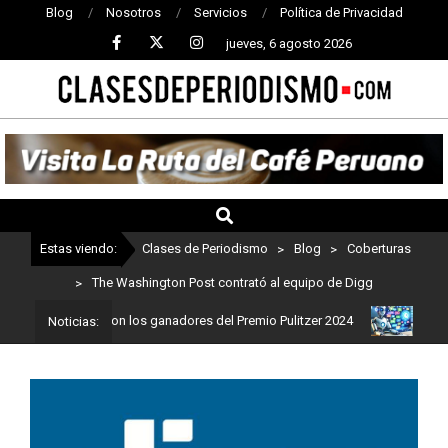
Blog
Nosotros
Servicios
Política de Privacidad
jueves, 6 agosto 2026
CLASES
DE
PERIODISMO
Estas viendo:
Clases de Periodismo
>
Blog
>
Coberturas
>
The Washington Post contrató al equipo de Digg
odismo: Estos son los ganadores del Premio Pulitzer 2024
Usuario
Noticias: