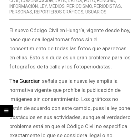
CIVIL
,
COMUNICACION
,
DATA
,
DATOS
,
FOTO
,
HUNGRÍA
,
INFORMACIÓN
,
LEY
,
MEDIOS
,
PERIODISMO
,
PERIODISTAS
,
PERSONAS
,
REPORTEROS GRÁFICOS
,
USUARIOS
El nuevo Código Civil en Hungría, vigente desde hoy,
hace que sea ilegal tomar fotos sin el
consentimiento de todas las fotos que aparezcan
en ellas. Esto sin duda es un gran problema para los
fotógrafos de la calle y los fotoperiodistas.
The Guardian
señala que la nueva ley amplía la
normativa vigente que prohíbe la publicación de
imágenes sin consentimiento. Los gráficos no
están de acuerdo con este cambio, pues la ley pone
obstáculos en sus actividades, aunque el verdadero
problema está en que el Código Civil no especifica
exactamente lo que se considera ilegal o no.