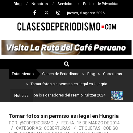
Blog
Nosotros
Servicios
Política de Privacidad
jueves, 6 agosto 2026
CLASES
DE
PERIODISMO
Estas viendo:
Clases de Periodismo
>
Blog
>
Coberturas
>
Tomar fotos sin permiso es ilegal en Hungría
iodismo: Estos son los ganadores del Premio Pulitzer 2024
Usuari
Noticias:
Tomar fotos sin permiso es ilegal en Hungría
POR:
@CDPERIODISMO
FECHA:
15 DE MARZO DE 2014
CATEGORÍAS:
COBERTURAS
ETIQUETAS:
CÓDIGO