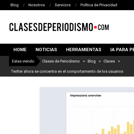
Blog
Nosotros
Servicios
Política de Privacidad
CLASES
DE
HOME
NOTICIAS
HERRAMIENTAS
IA PARA P
PERIODISMO
Estas viendo:
Clases de Periodismo
>
Blog
>
Claves
>
Twitter ahora se concentra en el comportamiento de los usuarios