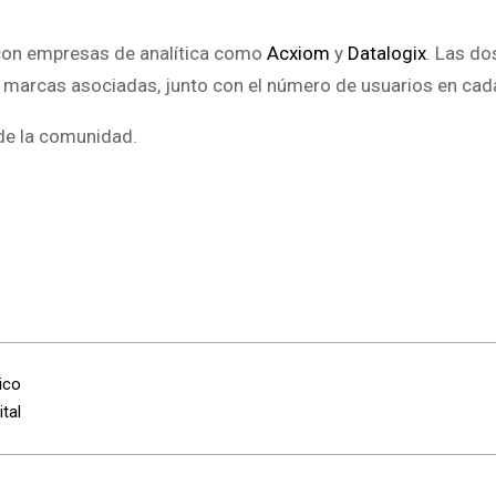
r con empresas de analítica como
Acxiom
y
Datalogix
. Las d
e marcas asociadas, junto con el número de usuarios en cad
de la comunidad.
ico
tal