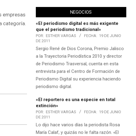
NEGOCIOS
os empresas
a categoría.
«El periodismo digital es más exigente
que el periodismo tradicional»
POR:
ESTHER VARGAS
FECHA:
19 DE JUNIO
DE 2011
Sergio René de Dios Corona, Premio Jalisco
a la Trayectoria Periodística 2010 y director
de Periodismo Trasversal, cuenta en esta
entrevista para el Centro de Formación de
Periodismo Digital su experiencia haciendo
periodismo digital.
«El reportero es una especie en total
extinción»
POR:
ESTHER VARGAS
FECHA:
19 DE JUNIO
DE 2011
Lo dijo hace varios días la periodista Rosa
María Calaf, y quizás no le falta razón. «El