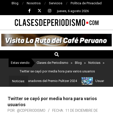
Blog
Nosotros
Servicios
Política de Privacidad
jueves, 6 agosto 2026
CLASES
DE
PERIODISMO
Estas viendo:
Clases de Periodismo
>
Blog
>
Noticias
>
Twitter se cayó por media hora para varios usuarios
Estos son los ganadores del Premio Pulitzer 2024
Usuarios de Ch
Noticias:
Twitter se cayó por media hora para varios
usuarios
POR:
@CDPERIODISMO
FECHA:
11 DE DICIEMBRE DE