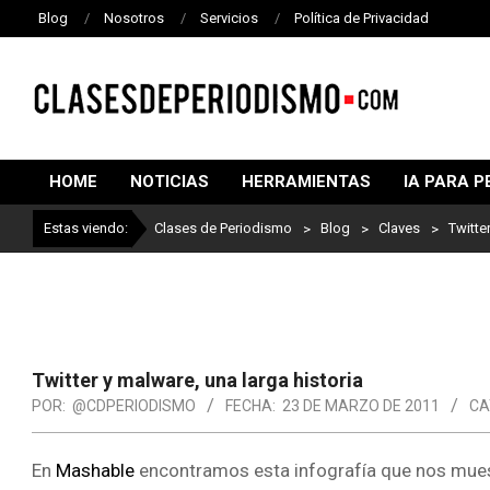
Blog
Nosotros
Servicios
Política de Privacidad
CLASES
DE
HOME
NOTICIAS
HERRAMIENTAS
IA PARA P
PERIODISMO
Estas viendo:
Clases de Periodismo
>
Blog
>
Claves
>
Twitte
Twitter y malware, una larga historia
POR:
@CDPERIODISMO
FECHA:
23 DE MARZO DE 2011
CA
En
Mashable
encontramos esta infografía que nos muest