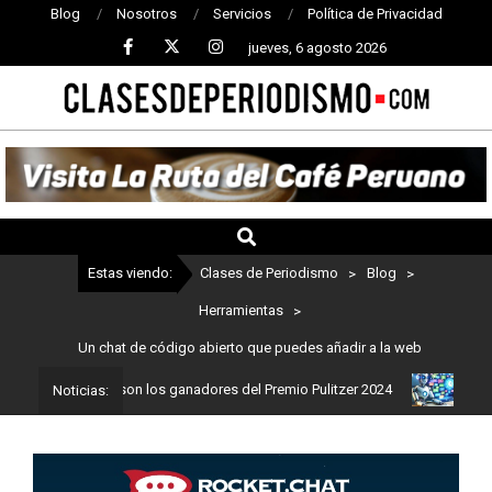
Blog
Nosotros
Servicios
Política de Privacidad
jueves, 6 agosto 2026
CLASES
DE
PERIODISMO
Estas viendo:
Clases de Periodismo
>
Blog
>
Herramientas
>
Un chat de código abierto que puedes añadir a la web
iodismo: Estos son los ganadores del Premio Pulitzer 2024
Usuari
Noticias: