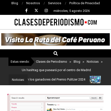
Blog
Nosotros
Servicios
Política de Privacidad
miércoles, 5 agosto 2026
CLASES
DE
PERIODISMO
Estas viendo:
Clases de Periodismo
>
Blog
>
Noticias
>
Un hashtag que paseará por el centro de Madrid
dismo: Estos son los ganadores del Premio Pulitzer 2024
Usuarios
Noticias: