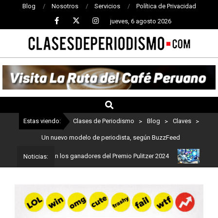
Blog
Nosotros
Servicios
Política de Privacidad
jueves, 6 agosto 2026
CLASES
DE
PERIODISMO
Estas viendo:
Clases de Periodismo
>
Blog
>
Claves
>
Un nuevo modelo de periodista, según BuzzFeed
dismo: Estos son los ganadores del Premio Pulitzer 2024
Usuarios
Noticias: