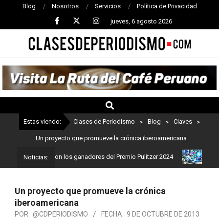
Blog
Nosotros
Servicios
Política de Privacidad
jueves, 6 agosto 2026
CLASES
DE
PERIODISMO
Estas viendo:
Clases de Periodismo
>
Blog
>
Claves
>
Un proyecto que promueve la crónica iberoamericana
iodismo: Estos son los ganadores del Premio Pulitzer 2024
Usuari
Noticias:
Un proyecto que promueve la crónica
iberoamericana
POR:
@CDPERIODISMO
FECHA:
9 DE OCTUBRE DE 2013