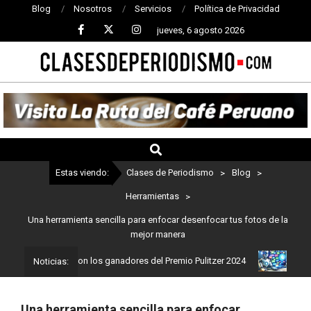
Blog
Nosotros
Servicios
Política de Privacidad
jueves, 6 agosto 2026
CLASES
DE
PERIODISMO
Estas viendo:
Clases de Periodismo
>
Blog
>
Herramientas
>
Una herramienta sencilla para enfocar desenfocar tus fotos de la
mejor manera
iodismo: Estos son los ganadores del Premio Pulitzer 2024
Usuari
Noticias:
Una herramienta sencilla para enfocar