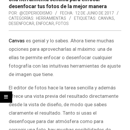
desenfocar tus fotos de la mejor manera
POR:
@CDPERIODISMO
FECHA:
12 DE JUNIO DE 2017
CATEGORÍAS:
HERRAMIENTAS
ETIQUETAS:
CANVAS
,
DESENFOCAR
,
ENFOCAR
,
FOTOS
Canvas
es genial y lo sabes. Ahora tiene muchas
opciones para aprovecharlas al máximo: una de
ellas te permite enfocar o desenfocar cualquier
fotografía con las intuitivas herramientas de ajuste
de imagen que tiene.
El editor de fotos hace la tarea sencilla y además
ofrece una vista previa del resultado directamente
desde la vista de diseño, de modo que sabes
claramente el resultado. Tanto si usas el
desenfoque para dar atmósfera como para
corregir una foto, hay muchas posibilidades de