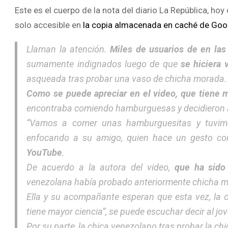
Este es el cuerpo de la nota del diario La República, ho
solo accesible en
la copia almacenada en
caché
de Goo
Llaman la atención.
Miles de usuarios de en las
sumamente indignados luego de que
se hiciera v
asqueada tras probar una vaso de chicha morada. 
Como se puede apreciar en el video, que tiene 
encontraba comiendo hamburguesas y decidieron 
“Vamos a comer unas hamburguesitas y tuvimos 
enfocando a su amigo, quien hace un gesto co
YouTube
.
De acuerdo a la autora del video,
que ha sido
venezolana había probado anteriormente chicha mo
Ella y su acompañante esperan que esta vez, la 
tiene mayor ciencia”, se puede escuchar decir al j
Por su parte, la chica venezolano tras probar la c