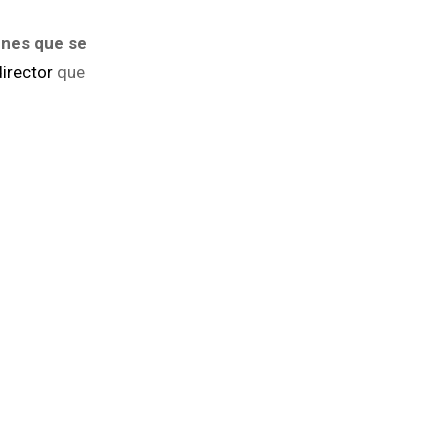
venes que se
director
que