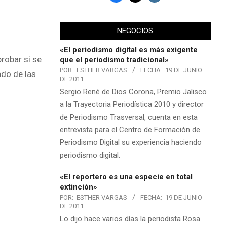
NEGOCIOS
«El periodismo digital es más exigente
robar si se
que el periodismo tradicional»
POR:
ESTHER VARGAS
FECHA:
19 DE JUNIO
ndo de las
DE 2011
Sergio René de Dios Corona, Premio Jalisco
a la Trayectoria Periodística 2010 y director
de Periodismo Trasversal, cuenta en esta
entrevista para el Centro de Formación de
Periodismo Digital su experiencia haciendo
periodismo digital.
«El reportero es una especie en total
extinción»
POR:
ESTHER VARGAS
FECHA:
19 DE JUNIO
DE 2011
Lo dijo hace varios días la periodista Rosa