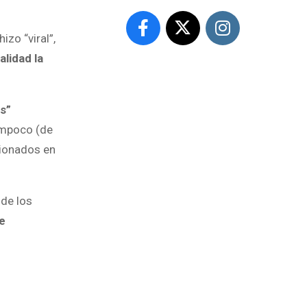
zo “viral”,
alidad la
s”
ampoco (de
cionados en
 de los
re