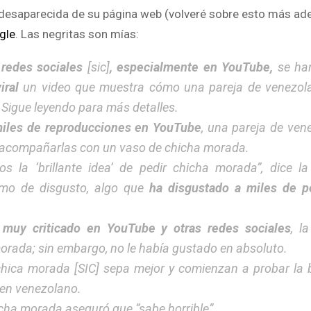
y desaparecida de su página web (volveré sobre esto más adel
gle
. Las negritas son mías:
 redes sociales
[sic]
, especialmente en YouTube,
se ha
iral
un video
que muestra cómo una pareja de venezol
Sigue leyendo para más detalles.
miles de reproducciones en YouTube
, una pareja de ven
acompañarlas con un vaso de chicha morada.
la ‘brillante idea’ de pedir chicha morada”, dice 
mo de disgusto, algo que
ha disgustado a miles de p
 muy criticado en YouTube y otras redes sociales
, l
rada; sin embargo, no le había gustado en absoluto.
chica morada [SIC] sepa mejor y comienzan a probar la 
oven venezolano.
hicha morada aseguró que “sabe horrible”.