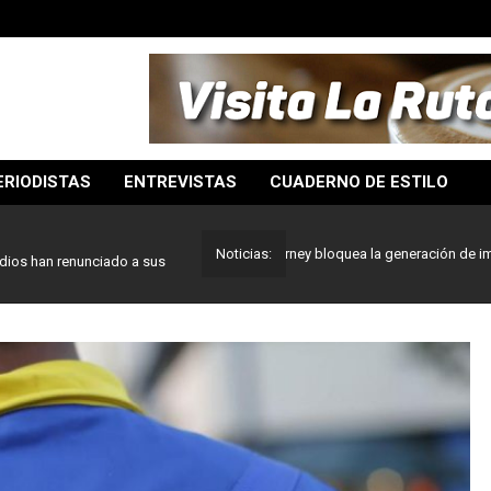
ERIODISTAS
ENTREVISTAS
CUADERNO DE ESTILO
Sistema de IA Midjourney bloquea la generación de imágenes s
Noticias:
dios han renunciado a sus