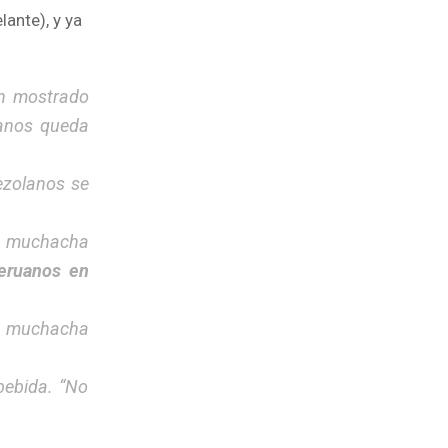
ante), y ya
n mostrado
anos queda
ezolanos se
la muchacha
eruanos en
a muchacha
bebida. “No