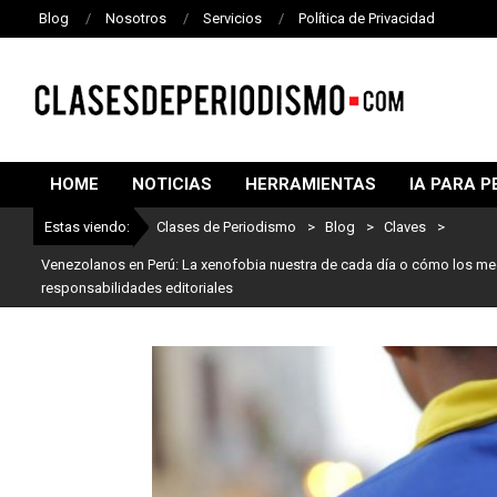
Blog
Nosotros
Servicios
Política de Privacidad
CLASES
DE
HOME
NOTICIAS
HERRAMIENTAS
IA PARA P
PERIODISMO
Estas viendo:
Clases de Periodismo
>
Blog
>
Claves
>
Venezolanos en Perú: La xenofobia nuestra de cada día o cómo los me
responsabilidades editoriales