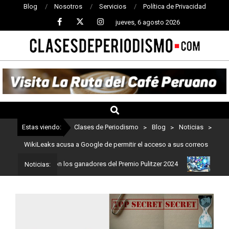
Blog
Nosotros
Servicios
Política de Privacidad
jueves, 6 agosto 2026
CLASES
DE
PERIODISMO
Estas viendo:
Clases de Periodismo
>
Blog
>
Noticias
>
WikiLeaks acusa a Google de permitir el acceso a sus correos
dismo: Estos son los ganadores del Premio Pulitzer 2024
Usuarios
Noticias: