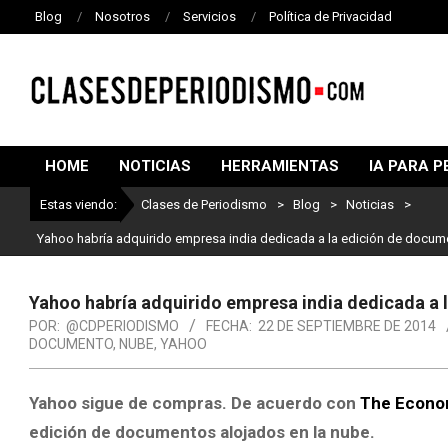
Blog
Nosotros
Servicios
Política de Privacidad
CLASES
DE
HOME
NOTICIAS
HERRAMIENTAS
IA PARA P
PERIODISMO
Estas viendo:
Clases de Periodismo
>
Blog
>
Noticias
>
Yahoo habría adquirido empresa india dedicada a la edición de docum
Yahoo habría adquirido empresa india dedicada a 
POR:
@CDPERIODISMO
FECHA:
22 DE SEPTIEMBRE DE 2014
DOCUMENTO
,
NUBE
,
YAHOO
Yahoo sigue de compras. De acuerdo con
The Econo
edición de documentos alojados en la nube.