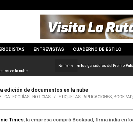
ERIODISTAS
ENTREVISTAS
CUADERNO DE ESTILO
Lo mejor del periodismo: Estos son los ganadores del Premio Pulitzer 20
Noticias:
entos en la nube
la edición de documentos en la nube
CATEGORÍAS:
NOTICIAS
ETIQUETAS:
APLICACIONES
,
BOOKPAD
mic Times,
la empresa compró Bookpad, firma india enfo