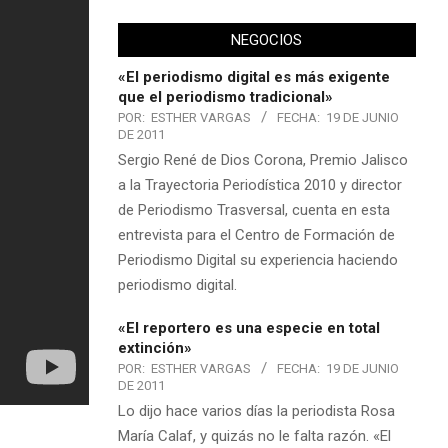
NEGOCIOS
«El periodismo digital es más exigente
que el periodismo tradicional»
POR:
ESTHER VARGAS
FECHA:
19 DE JUNIO
DE 2011
Sergio René de Dios Corona, Premio Jalisco
a la Trayectoria Periodística 2010 y director
de Periodismo Trasversal, cuenta en esta
entrevista para el Centro de Formación de
Periodismo Digital su experiencia haciendo
periodismo digital.
«El reportero es una especie en total
extinción»
POR:
ESTHER VARGAS
FECHA:
19 DE JUNIO
DE 2011
Lo dijo hace varios días la periodista Rosa
María Calaf, y quizás no le falta razón. «El