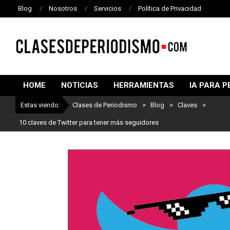
Blog
Nosotros
Servicios
Política de Privacidad
CLASES
DE
HOME
NOTICIAS
HERRAMIENTAS
IA PARA P
PERIODISMO
Estas viendo:
Clases de Periodismo
>
Blog
>
Claves
>
Lo mejor del periodismo:
10 claves de Twitter para tener más seguidores