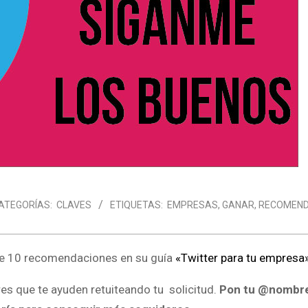
ATEGORÍAS:
CLAVES
ETIQUETAS:
EMPRESAS
,
GANAR
,
RECOMEND
e 10 recomendaciones en su guía
«Twitter para tu empresa
res que te ayuden retuiteando tu solicitud.
Pon tu @nombr