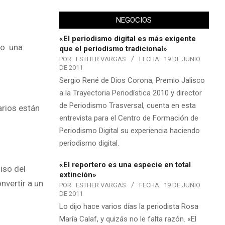
NEGOCIOS
«El periodismo digital es más exigente
do una
que el periodismo tradicional»
POR:
ESTHER VARGAS
FECHA:
19 DE JUNIO
DE 2011
Sergio René de Dios Corona, Premio Jalisco
a la Trayectoria Periodística 2010 y director
de Periodismo Trasversal, cuenta en esta
arios están
entrevista para el Centro de Formación de
Periodismo Digital su experiencia haciendo
periodismo digital.
«El reportero es una especie en total
iso del
extinción»
nvertir a un
POR:
ESTHER VARGAS
FECHA:
19 DE JUNIO
DE 2011
Lo dijo hace varios días la periodista Rosa
María Calaf, y quizás no le falta razón. «El