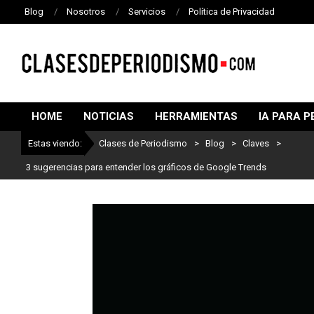
Blog
Nosotros
Servicios
Política de Privacidad
CLASES
DE
HOME
NOTICIAS
HERRAMIENTAS
IA PARA P
PERIODISMO
Estas viendo:
Clases de Periodismo
>
Blog
>
Claves
>
3 sugerencias para entender los gráficos de Google Trends