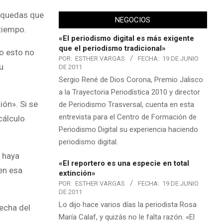
úsquedas que
NEGOCIOS
tiempo.
«El periodismo digital es más exigente
que el periodismo tradicional»
o esto no
POR:
ESTHER VARGAS
FECHA:
19 DE JUNIO
u
DE 2011
Sergio René de Dios Corona, Premio Jalisco
a la Trayectoria Periodística 2010 y director
ión». Si se
de Periodismo Trasversal, cuenta en esta
entrevista para el Centro de Formación de
cálculo
Periodismo Digital su experiencia haciendo
periodismo digital.
o haya
«El reportero es una especie en total
en esa
extinción»
POR:
ESTHER VARGAS
FECHA:
19 DE JUNIO
DE 2011
Lo dijo hace varios días la periodista Rosa
echa del
María Calaf, y quizás no le falta razón. «El