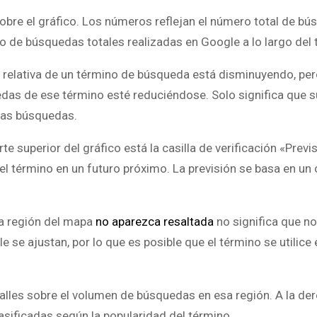
 sobre el gráfico. Los números reflejan el número total de b
o de búsquedas totales realizadas en Google a lo largo del 
 relativa de un término de búsqueda está disminuyendo, per
das de ese término esté reduciéndose. Solo significa que s
ras búsquedas.
rte superior del gráfico está la casilla de verificación «Previs
del término en un futuro próximo. La previsión se basa en un 
a región del mapa
no aparezca resaltada
no significa que n
se ajustan, por lo que es posible que el término se utilice 
alles sobre el volumen de búsquedas en esa región. A la der
asificadas según la popularidad del término.