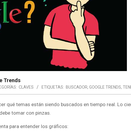
le Trends
EGORÍAS:
CLAVES
ETIQUETAS:
BUSCADOR
,
GOOGLE TRENDS
,
TEN
er qué temas están siendo buscados en tiempo real. Lo cie
 debe tomar con pinzas.
nta para entender los gráficos: