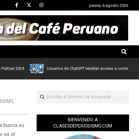
jueves, 6 agosto 2026
er 2024
Usuarios de ChatGPT tendrán acceso a contenidos de noti
ODISMO
,
BIENVENIDO A
a busca su
CLASESDEPERIODISMO.COM
o es el