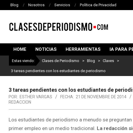
Blog
Nosotros
Servicios
Política de Privacidad
CLASES
DE
HOME
NOTICIAS
HERRAMIENTAS
IA PARA P
PERIODISMO
Estas viendo:
Clases de Periodismo
>
Blog
>
Claves
>
3 tareas pendientes con los estudiantes de periodismo
3 tareas pendientes con los estudiantes de period
POR:
ESTHER VARGAS
FECHA:
21 DE NOVIEMBRE DE 2014
REDACCION
Los estudiantes de periodismo a menudo se preguntan 
primer empleo en un medio tradicional.
La redacción si