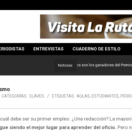
ERIODISTAS
ENTREVISTAS
CUADERNO DE ESTILO
Lo mejor del periodismo: Estos son los ganadores del Premio Pulitz
Noticias:
ismo
CATEGORÍAS:
CLAVES
ETIQUETAS:
AULAS
,
ESTUDIANTES
,
PERI
cuál debe ser su primer empleo. ¿Una redacción? La mayorí
gue siendo el mejor lugar para aprender del oficio.
Pero n