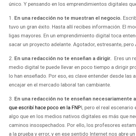
único. Y pensando en los emprendimientos digitales que
1.
En una redacción no te muestran el negocio.
Escrib
tuvo un gran éxito. Hasta allí recibes información. El m
ligas mayores. En un emprendimiento digital toca enten
sacar un proyecto adelante. Agotador, estresante, pero
2.
En una redacción no te enseñan a dirigir.
Eres un r
medio digital te puede llevar en poco tiempo a dirigir p
lo han enseñado. Por eso, es clave entender desde las 
encajar en el mercado laboral tan cambiante.
3.
En una redacción no te enseñan necesariamente a
que escribí hace poco en la FNP
I, pero el real escenari
algo que en los medios nativos digitales es más que nece
caminos insospechados. Por ello, los profesores estamo
a la prueba y error, y en ese sentido Internet nos abr