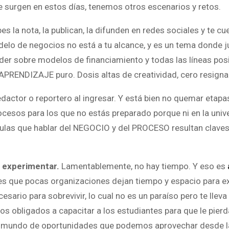
 surgen en estos días, tenemos otros escenarios y retos.
es la nota, la publican, la difunden en redes sociales y te c
odelo de negocios no está a tu alcance, y es un tema donde 
der sobre modelos de financiamiento y todas las líneas pos
 APRENDIZAJE puro. Dosis altas de creatividad, cero resigna
edactor o reportero al ingresar. Y está bien no quemar etapa
rocesos para los que no estás preparado porque ni en la univ
aulas que hablar del NEGOCIO y del PROCESO resultan claves
 experimentar.
Lamentablemente, no hay tiempo. Y eso es
o es que pocas organizaciones dejan tiempo y espacio para e
sario para sobrevivir, lo cual no es un paraíso pero te lleva
s obligados a capacitar a los estudiantes para que le pier
e un mundo de oportunidades que podemos aprovechar desde l