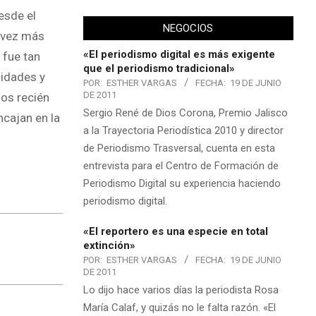
esde el
NEGOCIOS
a vez más
«El periodismo digital es más exigente
 fue tan
que el periodismo tradicional»
lidades y
POR:
ESTHER VARGAS
FECHA:
19 DE JUNIO
DE 2011
los recién
Sergio René de Dios Corona, Premio Jalisco
cajan en la
a la Trayectoria Periodística 2010 y director
de Periodismo Trasversal, cuenta en esta
entrevista para el Centro de Formación de
Periodismo Digital su experiencia haciendo
periodismo digital.
«El reportero es una especie en total
extinción»
POR:
ESTHER VARGAS
FECHA:
19 DE JUNIO
DE 2011
Lo dijo hace varios días la periodista Rosa
María Calaf, y quizás no le falta razón. «El