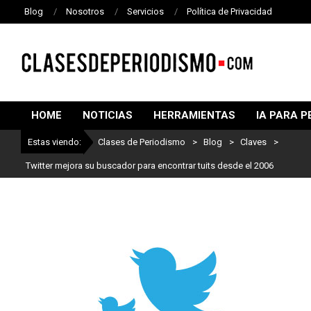
Blog
Nosotros
Servicios
Política de Privacidad
CLASES
DE
HOME
NOTICIAS
HERRAMIENTAS
IA PARA P
PERIODISMO
Estas viendo:
Clases de Periodismo
>
Blog
>
Claves
>
Twitter mejora su buscador para encontrar tuits desde el 2006