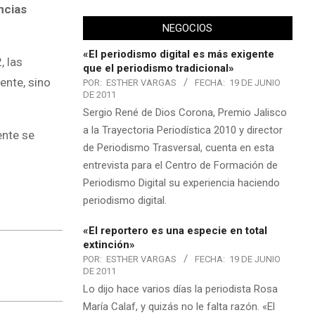
ncias
NEGOCIOS
«El periodismo digital es más exigente
, las
que el periodismo tradicional»
ente, sino
POR:
ESTHER VARGAS
FECHA:
19 DE JUNIO
DE 2011
Sergio René de Dios Corona, Premio Jalisco
a la Trayectoria Periodística 2010 y director
ente se
de Periodismo Trasversal, cuenta en esta
entrevista para el Centro de Formación de
Periodismo Digital su experiencia haciendo
periodismo digital.
«El reportero es una especie en total
extinción»
POR:
ESTHER VARGAS
FECHA:
19 DE JUNIO
DE 2011
Lo dijo hace varios días la periodista Rosa
María Calaf, y quizás no le falta razón. «El