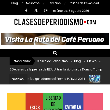
Blog
Nosotros
Servicios
Política de Privacidad
miércoles, 5 agosto 2026
CLASES
DE
PERIODISMO
Estas viendo:
Clases de Periodismo
>
Blog
>
Claves
>
5 Deberes de la prensa de EE.UU. tras la victoria de Donald Trump
odismo: Estos son los ganadores del Premio Pulitzer 2024
Usuario
Noticias: