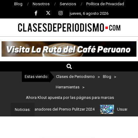
Blog
Nosotros
Servicios
Política de Privacidad
jueves, 6 agosto 2026
CLASES
DE
PERIODISMO
Estas viendo:
Clases de Periodismo
>
Blog
>
Herramientas
>
Ahora Klout apuesta por las páginas para marcas
Estos son los ganadores del Premio Pulitzer 2024
Usuarios de Ch
Noticias: