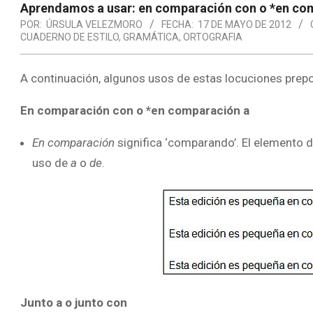
Aprendamos a usar: en comparación con o *en comp
POR:
ÚRSULA VELEZMORO
FECHA:
17 DE MAYO DE 2012
CUADERNO DE ESTILO
,
GRAMÁTICA
,
ORTOGRAFIA
A continuación, algunos usos de estas locuciones prepo
En comparación con o *en comparación a
En comparación
significa ‘comparando’. El elemento 
uso de
a
o
de
.
Junto a o junto con