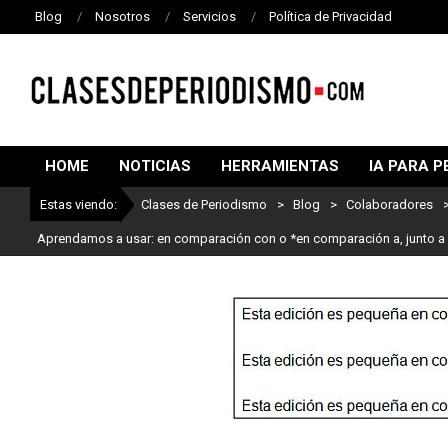
Blog
Nosotros
Servicios
Política de Privacidad
CLASES
DE
HOME
NOTICIAS
HERRAMIENTAS
IA PARA P
PERIODISMO
Estas viendo:
Clases de Periodismo
>
Blog
>
Colaboradores
Aprendamos a usar: en comparación con o *en comparación a, junto a 