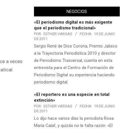
NEGOCIOS
«El periodismo digital es más exigente
que el periodismo tradicional»
POR:
ESTHER VARGAS
FECHA:
19 DE JUNIO
DE 2011
Sergio René de Dios Corona, Premio Jalisco
a la Trayectoria Periodística 2010 y director
de Periodismo Trasversal, cuenta en esta
ce a veces
entrevista para el Centro de Formación de
atical.
Periodismo Digital su experiencia haciendo
periodismo digital.
«El reportero es una especie en total
extinción»
POR:
ESTHER VARGAS
FECHA:
19 DE JUNIO
DE 2011
Lo dijo hace varios días la periodista Rosa
María Calaf, y quizás no le falta razón. «El