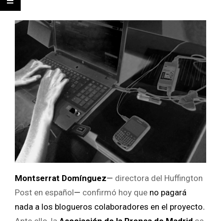
Montserrat Domínguez
—
directora del Huffington
Post en español
—
confirmó hoy que
no pagará
nada a los blogueros colaboradores en el proyecto
.
Ante ello, la
Asociación de la Prensa de Madrid
se