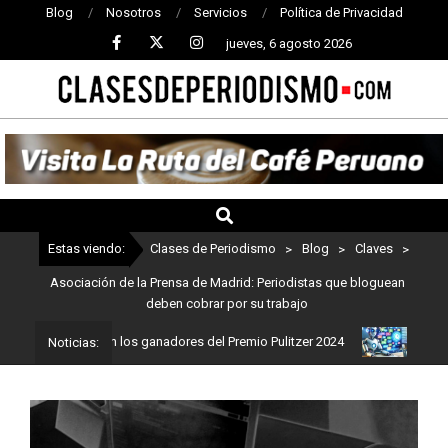
Blog
Nosotros
Servicios
Política de Privacidad
jueves, 6 agosto 2026
CLASES
DE
PERIODISMO
Estas viendo:
Clases de Periodismo
>
Blog
>
Claves
>
Asociación de la Prensa de Madrid: Periodistas que bloguean
deben cobrar por su trabajo
ismo: Estos son los ganadores del Premio Pulitzer 2024
Usuarios 
Noticias: