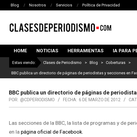
Blog
Nosotros
Servicios
Política de Privacidad
CLASES
DE
HOME
NOTICIAS
HERRAMIENTAS
IA PARA P
PERIODISMO
Estas viendo:
Clases de Periodismo
>
Blog
>
Coberturas
>
BBC publica un directorio de páginas de periodistas y secciones en F
BBC publica un directorio de páginas de periodist
POR:
@CDPERIODISMO
FECHA:
6 DE MARZO DE 2012
CAT
Las secciones de la BBC, la lista de programas y de peri
en la
página oficial de Facebook.