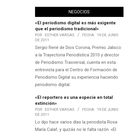
NEGOCIOS
«El periodismo digital es más exigente
que el periodismo tradicional»
POR:
ESTHER VARGAS
FECHA:
19 DE JUNIO
DE 2011
Sergio René de Dios Corona, Premio Jalisco
a la Trayectoria Periodística 2010 y director
de Periodismo Trasversal, cuenta en esta
entrevista para el Centro de Formación de
Periodismo Digital su experiencia haciendo
periodismo digital.
«El reportero es una especie en total
extinción»
POR:
ESTHER VARGAS
FECHA:
19 DE JUNIO
DE 2011
Lo dijo hace varios días la periodista Rosa
María Calaf, y quizás no le falta razón. «El