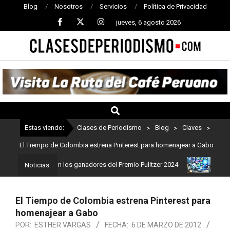
Blog
Nosotros
Servicios
Política de Privacidad
jueves, 6 agosto 2026
CLASES
DE
PERIODISMO
Estas viendo:
Clases de Periodismo
>
Blog
>
Claves
>
El Tiempo de Colombia estrena Pinterest para homenajear a Gabo
dismo: Estos son los ganadores del Premio Pulitzer 2024
Usuarios
Noticias:
El Tiempo de Colombia estrena Pinterest para
homenajear a Gabo
POR:
ESTHER VARGAS
FECHA:
6 DE MARZO DE 2012