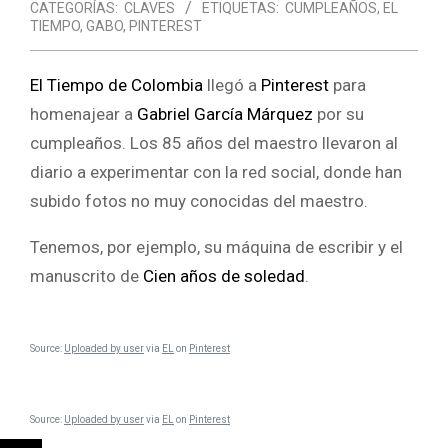
CATEGORÍAS:
CLAVES
ETIQUETAS:
CUMPLEAÑOS
,
EL
TIEMPO
,
GABO
,
PINTEREST
El Tiempo de Colombia
llegó a
Pinterest
para
homenajear a
Gabriel García Márquez
por su
cumpleaños. Los 85 años del maestro llevaron al
diario a experimentar con la red social, donde han
subido fotos no muy conocidas del maestro.
Tenemos, por ejemplo, su máquina de escribir y el
manuscrito de
Cien años de soledad
.
Source:
Uploaded by user
via
EL
on
Pinterest
Source:
Uploaded by user
via
EL
on
Pinterest