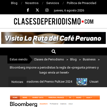
Blog
Nosotros
Servicios
Política de Privacidad
jueves, 6 agosto 2026
CLASES
DE
PERIODISMO
Estas viendo:
Clases de Periodismo
>
Blog
>
Business
>
Bloomberg impone a periodistas la regla de «pregunta primero y
luego envía un tweet»
stos son los ganadores del Premio Pulitzer 2024
Usuarios de Cha
Noticias: