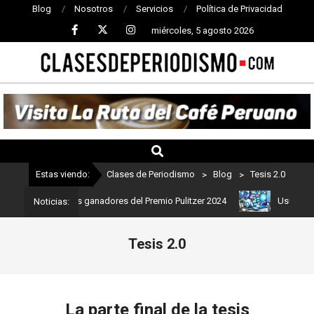
Blog
Nosotros
Servicios
Política de Privacidad
miércoles, 5 agosto 2026
CLASES
DE
PERIODISMO
Estas viendo:
Clases de Periodismo
>
Blog
>
Tesis 2.0
 Estos son los ganadores del Premio Pulitzer 2024
Usuarios de C
Noticias:
Tesis 2.0
La parte final de la tesis