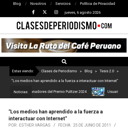
Blog
Nosotros
Servicios
Política de Privacidad
jueves, 6 agosto 2026
CLASES
DE
PERIODISMO
Estas viendo:
Clases de Periodismo
>
Blog
>
Tesis 2.0
>
"Los medios han aprendido a la fuerza a interactuar con Internet"
Estos son los ganadores del Premio Pulitzer 2024
Usuarios de Cha
Noticias:
"Los medios han aprendido a la fuerza a
interactuar con Internet"
POR:
ESTHER VARGAS
FECHA:
25 DE JUNIO DE 2011