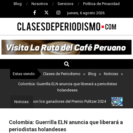
Blog
Nosotros
Servicios
Política de Privacidad
jueves, 6 agosto 2026
CLASES
DE
PERIODISMO
Estas viendo:
Clases de Periodismo
>
Blog
>
Noticias
>
Colombia: Guerrilla ELN anuncia que liberará a periodistas
holandeses
iodismo: Estos son los ganadores del Premio Pulitzer 2024
Usuari
Noticias:
Colombia: Guerrilla ELN anuncia que liberará a
periodistas holandeses