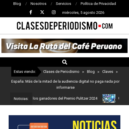
Blog
Nosotros
Servicios
Política de Privacidad
miércoles, 5 agosto 2026
CLASES
DE
PERIODISMO
Estas viendo:
Clases de Periodismo
>
Blog
>
Claves
>
España: Más de la mitad de la audiencia digital no paga nada por
informarse
smo: Estos son los ganadores del Premio Pulitzer 2024
Usuarios d
Noticias: