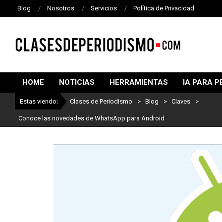
Blog
Nosotros
Servicios
Política de Privacidad
CLASES
DE
HOME
NOTICIAS
HERRAMIENTAS
IA PARA P
PERIODISMO
Estas viendo:
Clases de Periodismo
>
Blog
>
Claves
>
Conoce las novedades de WhatsApp para Android