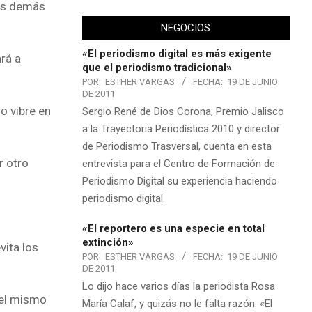
los demás
NEGOCIOS
«El periodismo digital es más exigente
rá a
que el periodismo tradicional»
POR:
ESTHER VARGAS
FECHA:
19 DE JUNIO
DE 2011
o vibre en
Sergio René de Dios Corona, Premio Jalisco
a la Trayectoria Periodística 2010 y director
de Periodismo Trasversal, cuenta en esta
r otro
entrevista para el Centro de Formación de
Periodismo Digital su experiencia haciendo
periodismo digital.
«El reportero es una especie en total
extinción»
vita los
POR:
ESTHER VARGAS
FECHA:
19 DE JUNIO
DE 2011
Lo dijo hace varios días la periodista Rosa
del mismo
María Calaf, y quizás no le falta razón. «El