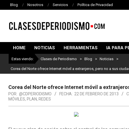
Blog
Nosotros
Servicios
Política de Privacidad
CLASES
DE
HOME
NOTICIAS
HERRAMIENTAS
IA PARA P
PERIODISMO
Estas viendo:
Clases de Periodismo
>
Blog
>
Noticias
>
Corea del Norte ofrece Internet móvil a extranjeros, pero no a sus ciud
Corea del Norte ofrece Internet móvil a extranjero
POR:
@CDPERIODISMO
FECHA:
22 DE FEBRERO DE 2013
C
MÓVILES
,
PLAN
,
REDES