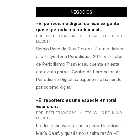
NEGOCIOS
«El periodismo digital es más exigente
que el periodismo tradicional»
POR:
ESTHER VARGAS
FECHA:
19 DE JUNIO
DE 2011
Sergio René de Dios Corona, Premio Jalisco
a la Trayectoria Periodística 2010 y director
de Periodismo Trasversal, cuenta en esta
entrevista para el Centro de Formación de
Periodismo Digital su experiencia haciendo
periodismo digital.
«El reportero es una especie en total
extinción»
POR:
ESTHER VARGAS
FECHA:
19 DE JUNIO
DE 2011
Lo dijo hace varios días la periodista Rosa
María Calaf, y quizás no le falta razón. «El