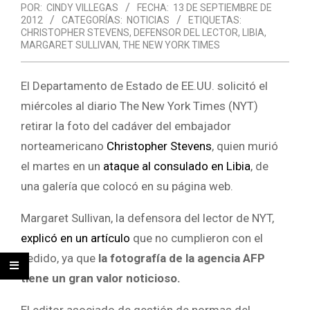
POR:
CINDY VILLEGAS
FECHA:
13 DE SEPTIEMBRE DE
2012
CATEGORÍAS:
NOTICIAS
ETIQUETAS:
CHRISTOPHER STEVENS
,
DEFENSOR DEL LECTOR
,
LIBIA
,
MARGARET SULLIVAN
,
THE NEW YORK TIMES
El Departamento de Estado de EE.UU. solicitó el
miércoles al diario The New York Times (NYT)
retirar la foto del cadáver del embajador
norteamericano
Christopher Stevens
, quien murió
el martes en un
ataque al consulado en Libia
, de
una galería que colocó en su página web.
Margaret Sullivan, la defensora del lector de NYT,
explicó en un artículo
que no cumplieron con el
pedido, ya que
la fotografía de la agencia AFP
tiene un gran valor noticioso.
El editor asociado de gestión de normas del