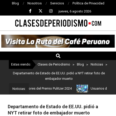
Blog
Nosotros
Servicios
Política de Privacidad
jueves, 6 agosto 2026
CLASES
DE
PERIODISMO
Estas viendo:
Clases de Periodismo
>
Blog
>
Noticias
>
Departamento de Estado de EE.UU. pidió a NYT retirar foto de
embajador muerto
s son los ganadores del Premio Pulitzer 2024
Usuarios de ChatGPT
Noticias:
Departamento de Estado de EE.UU. pidió a
NYT retirar foto de embajador muerto