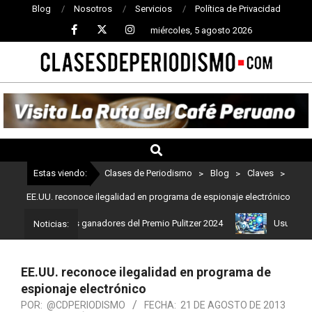
Blog
Nosotros
Servicios
Política de Privacidad
miércoles, 5 agosto 2026
CLASES
DE
PERIODISMO
Estas viendo:
Clases de Periodismo
>
Blog
>
Claves
>
EE.UU. reconoce ilegalidad en programa de espionaje electrónico
o: Estos son los ganadores del Premio Pulitzer 2024
Usuarios de 
Noticias:
EE.UU. reconoce ilegalidad en programa de
espionaje electrónico
POR:
@CDPERIODISMO
FECHA:
21 DE AGOSTO DE 2013