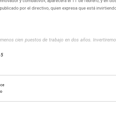
innovador y combativo», aparecerá el 11 de febrero, y en do
ublicado por el directivo, quien expresa que está invirtiend
enos cien puestos de trabajo en dos años. Invertiremo
15
ece
fo