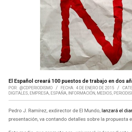
El Español creará 100 puestos de trabajo en dos a
POR:
@CDPERIODISMO
FECHA:
4 DE ENERO DE 2015
CATE
DIGITALES
,
EMPRESA
,
ESPAÑA
,
INFORMACIÓN
,
MEDIOS
,
PERIODI
Pedro J. Ramírez, exdirector de El Mundo,
lanzará el dia
presentación, va contando detalles sobre la propuesta e