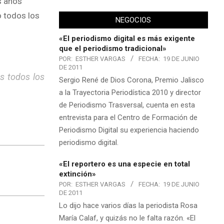
s años
o todos los
NEGOCIOS
«El periodismo digital es más exigente
que el periodismo tradicional»
POR:
ESTHER VARGAS
FECHA:
19 DE JUNIO
DE 2011
s todos los
Sergio René de Dios Corona, Premio Jalisco
a la Trayectoria Periodística 2010 y director
de Periodismo Trasversal, cuenta en esta
entrevista para el Centro de Formación de
Periodismo Digital su experiencia haciendo
periodismo digital.
«El reportero es una especie en total
extinción»
POR:
ESTHER VARGAS
FECHA:
19 DE JUNIO
DE 2011
Lo dijo hace varios días la periodista Rosa
María Calaf, y quizás no le falta razón. «El