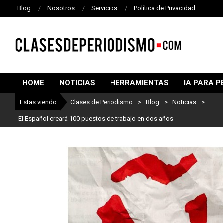
Blog
Nosotros
Servicios
Política de Privacidad
CLASES
DE
HOME
NOTICIAS
HERRAMIENTAS
IA PARA P
PERIODISMO
Estas viendo:
Clases de Periodismo
>
Blog
>
Noticias
>
El Español creará 100 puestos de trabajo en dos años