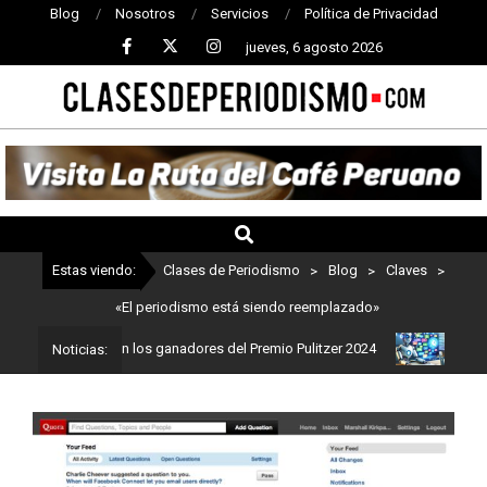
Blog
Nosotros
Servicios
Política de Privacidad
jueves, 6 agosto 2026
CLASES
DE
PERIODISMO
Estas viendo:
Clases de Periodismo
>
Blog
>
Claves
>
«El periodismo está siendo reemplazado»
dismo: Estos son los ganadores del Premio Pulitzer 2024
Usuarios
Noticias: