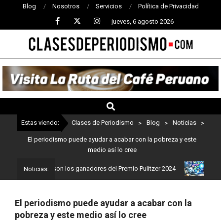
Blog
Nosotros
Servicios
Política de Privacidad
jueves, 6 agosto 2026
CLASES
DE
PERIODISMO
Estas viendo:
Clases de Periodismo
>
Blog
>
Noticias
>
El periodismo puede ayudar a acabar con la pobreza y este
medio así lo cree
iodismo: Estos son los ganadores del Premio Pulitzer 2024
Usuari
Noticias:
El periodismo puede ayudar a acabar con la
pobreza y este medio así lo cree