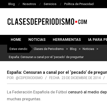
Blog
Nosotros
Servicios
Política de Privacidad
CLASES
DE
HOME
NOTICIAS
HERRAMIENTAS
IA PARA P
PERIODISMO
Estas viendo:
Clases de Periodismo
>
Blog
>
Noticias
>
España: Censuran a canal por el ‘pecado’ de preguntar
España: Censuran a canal por el ‘pecado’ de pregu
POR:
@CDPERIODISMO
FECHA:
23 DE DICIEMBRE DE 2014
La Federación Española de Fútbol
censuró al medio dep
muchas preguntas.