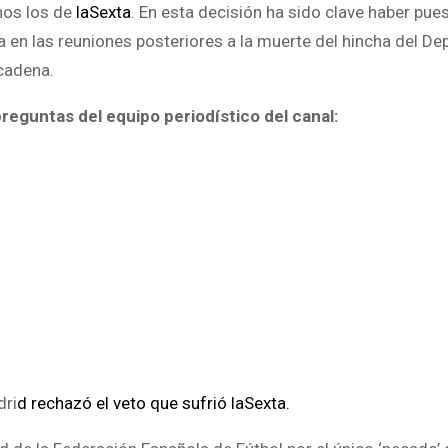
nos los de
laSexta
. En esta decisión ha sido clave haber pue
ia en las reuniones posteriores a la muerte del hincha del De
 cadena.
eguntas del equipo periodístico del canal:
dri
d rechazó el veto que sufrió laSexta.