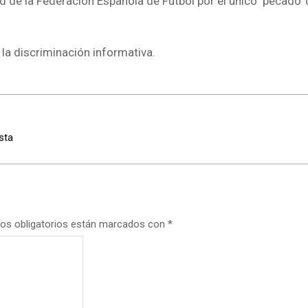
d de la Federación Española de Fútbol por el único ‘pecado’
la discriminación informativa.
sta
os obligatorios están marcados con
*