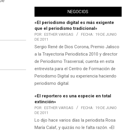
 de
NEGOCIOS
«El periodismo digital es más exigente
que el periodismo tradicional»
POR:
ESTHER VARGAS
FECHA:
19 DE JUNIO
DE 2011
Sergio René de Dios Corona, Premio Jalisco
a la Trayectoria Periodística 2010 y director
de Periodismo Trasversal, cuenta en esta
entrevista para el Centro de Formación de
Periodismo Digital su experiencia haciendo
periodismo digital.
«El reportero es una especie en total
extinción»
POR:
ESTHER VARGAS
FECHA:
19 DE JUNIO
DE 2011
Lo dijo hace varios días la periodista Rosa
María Calaf, y quizás no le falta razón. «El