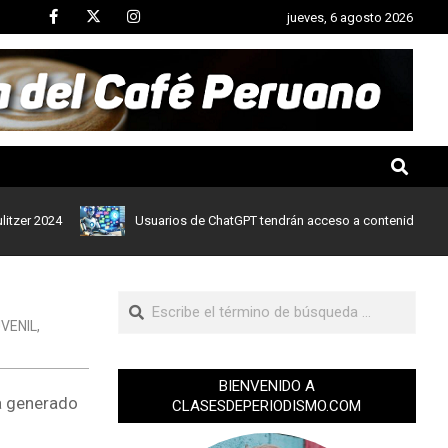
jueves, 6 agosto 2026
2024
Usuarios de ChatGPT tendrán acceso a contenidos de noticia
VENIL
,
BIENVENIDO A
ha generado
CLASESDEPERIODISMO.COM