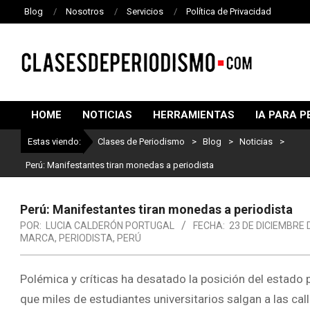
Blog
Nosotros
Servicios
Política de Privacidad
CLASES
DE
HOME
NOTICIAS
HERRAMIENTAS
IA PARA P
PERIODISMO
Estas viendo:
Clases de Periodismo
>
Blog
>
Noticias
>
Perú: Manifestantes tiran monedas a periodista
Perú: Manifestantes tiran monedas a periodista
POR:
LUCIA CALDERÓN PORTUGAL
FECHA:
23 DE DICIEMBRE 
MARCA
,
PERIODISTA
,
PERÚ
Polémica y críticas ha desatado la posición del estado 
que miles de estudiantes universitarios salgan a las call