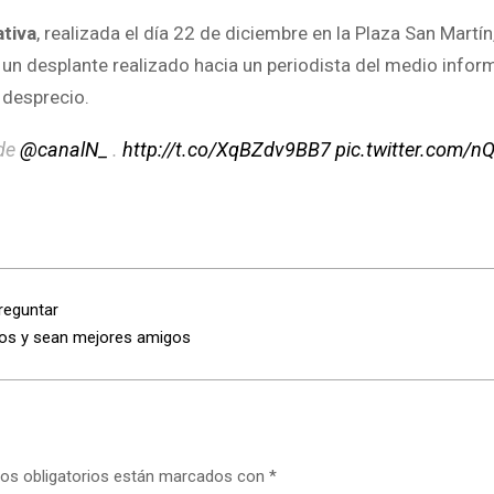
ativa
, realizada el día 22 de diciembre en la Plaza San Martí
e un desplante realizado hacia un periodista del medio infor
 desprecio.
 de
@canalN_
.
http://t.co/XqBZdv9BB7
pic.twitter.com/
reguntar
dos y sean mejores amigos
os obligatorios están marcados con
*