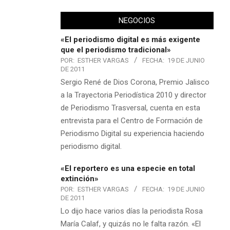
NEGOCIOS
«El periodismo digital es más exigente
que el periodismo tradicional»
POR:
ESTHER VARGAS
FECHA:
19 DE JUNIO
DE 2011
Sergio René de Dios Corona, Premio Jalisco
a la Trayectoria Periodística 2010 y director
de Periodismo Trasversal, cuenta en esta
entrevista para el Centro de Formación de
Periodismo Digital su experiencia haciendo
periodismo digital.
«El reportero es una especie en total
extinción»
POR:
ESTHER VARGAS
FECHA:
19 DE JUNIO
DE 2011
Lo dijo hace varios días la periodista Rosa
María Calaf, y quizás no le falta razón. «El