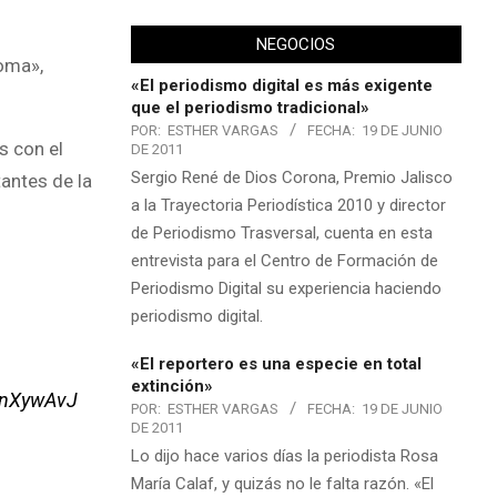
NEGOCIOS
homa»,
«El periodismo digital es más exigente
que el periodismo tradicional»
POR:
ESTHER VARGAS
FECHA:
19 DE JUNIO
s con el
DE 2011
Sergio René de Dios Corona, Premio Jalisco
tantes de la
a la Trayectoria Periodística 2010 y director
de Periodismo Trasversal, cuenta en esta
entrevista para el Centro de Formación de
Periodismo Digital su experiencia haciendo
periodismo digital.
«El reportero es una especie en total
extinción»
y6nXywAvJ
POR:
ESTHER VARGAS
FECHA:
19 DE JUNIO
DE 2011
Lo dijo hace varios días la periodista Rosa
María Calaf, y quizás no le falta razón. «El