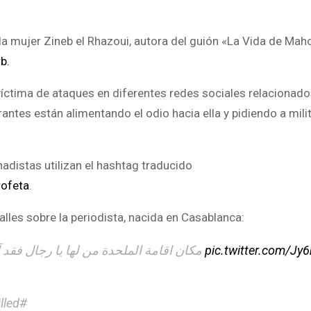
e la mujer Zineb el Rhazoui, autora del guión «La Vida de Ma
rb.
víctima de ataques en diferentes redes sociales relacionado
ntes están alimentando el odio hacia ella y pidiendo a mili
adistas utilizan el hashtag traducido
ofeta
.
lles sobre la periodista, nacida en Casablanca:
مكان اقامة الملحدة من لها يا رجال فقد 
pic.twitter.com/J
lled#