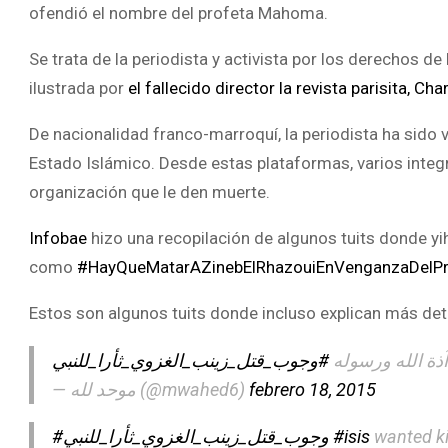
ofendió el nombre del profeta Mahoma.
Se trata de la periodista y activista por los derechos d
ilustrada por
el fallecido director la revista parisita, Cha
De nacionalidad franco-marroquí, la periodista ha sido 
Estado Islámico. Desde estas plataformas, varios integra
organización que le den muerte.
Infobae
hizo una recopilación de algunos tuits donde yih
como
#HayQueMatarAZinebElRhazouiEnVenganzaDelPr
Estos son algunos tuits donde incluso explican más deta
آذة الله ورسوله
#وجوب_قتل_زينب_الغزوي_ثأرا_للنبي
— موحد لله (@mwahed6)
febrero 18, 2015
#وجوب_قتل_زينب_الغزوي_ثأرا_للنبي
#isis
wanted ki