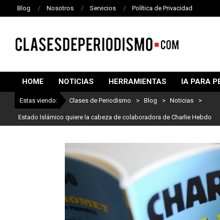
Blog
Nosotros
Servicios
Política de Privacidad
CLASES
DE
HOME
NOTICIAS
HERRAMIENTAS
IA PARA P
PERIODISMO
Estas viendo:
Clases de Periodismo
>
Blog
>
Noticias
>
Estado Islámico quiere la cabeza de colaboradora de Charlie Hebdo