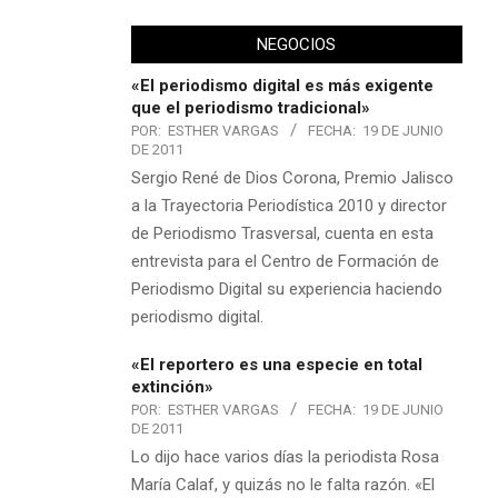
NEGOCIOS
«El periodismo digital es más exigente
que el periodismo tradicional»
POR:
ESTHER VARGAS
FECHA:
19 DE JUNIO
DE 2011
Sergio René de Dios Corona, Premio Jalisco
a la Trayectoria Periodística 2010 y director
de Periodismo Trasversal, cuenta en esta
entrevista para el Centro de Formación de
Periodismo Digital su experiencia haciendo
periodismo digital.
«El reportero es una especie en total
extinción»
POR:
ESTHER VARGAS
FECHA:
19 DE JUNIO
DE 2011
Lo dijo hace varios días la periodista Rosa
María Calaf, y quizás no le falta razón. «El