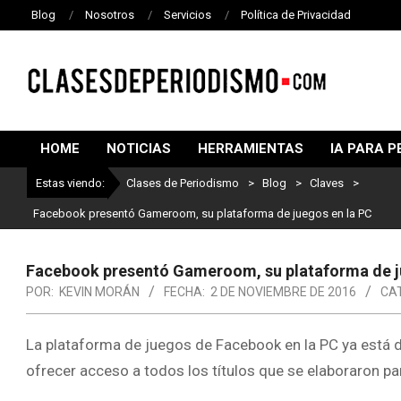
Blog
Nosotros
Servicios
Política de Privacidad
CLASES
DE
HOME
NOTICIAS
HERRAMIENTAS
IA PARA P
PERIODISMO
Estas viendo:
Clases de Periodismo
>
Blog
>
Claves
>
Facebook presentó Gameroom, su plataforma de juegos en la PC
Facebook presentó Gameroom, su plataforma de j
POR:
KEVIN MORÁN
FECHA:
2 DE NOVIEMBRE DE 2016
CA
La plataforma de juegos de Facebook en la PC ya está d
ofrecer acceso a todos los títulos que se elaboraron par