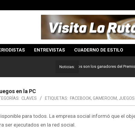
ERIODISTAS
ENTREVISTAS
CUADERNO DE ESTILO
Lo mejor del periodismo: Estos son los ganadores del Premio Pulitz
Noticias:
uegos en la PC
TEGORÍAS:
CLAVES
ETIQUETAS:
FACEBOOK
,
GAMEROOM
,
JUEGOS
isponible para todos. La empresa social informó que el obje
a ser ejecutados en la red social.