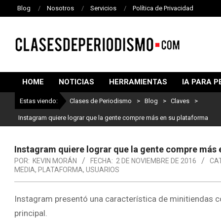
Blog
Nosotros
Servicios
Política de Privacidad
CLASES
DE
HOME
NOTICIAS
HERRAMIENTAS
IA PARA P
PERIODISMO
Estas viendo:
Clases de Periodismo
>
Blog
>
Claves
>
Instagram quiere lograr que la gente compre más en su plataforma
Instagram quiere lograr que la gente compre más 
POR:
KEVIN MORÁN
FECHA:
2 DE NOVIEMBRE DE 2016
CA
MEDIA
,
PLATAFORMA
,
USUARIOS
Instagram presentó una característica de minitiendas co
principal.