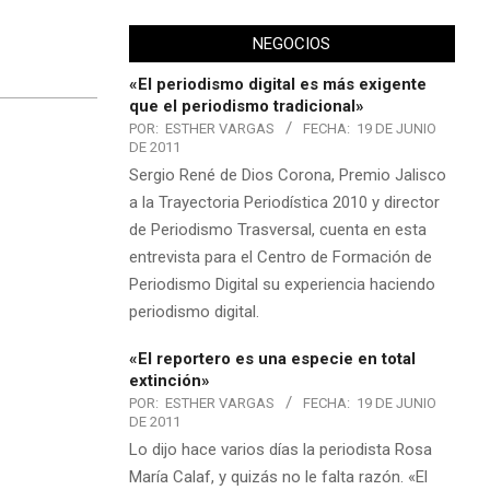
NEGOCIOS
«El periodismo digital es más exigente
que el periodismo tradicional»
POR:
ESTHER VARGAS
FECHA:
19 DE JUNIO
DE 2011
Sergio René de Dios Corona, Premio Jalisco
a la Trayectoria Periodística 2010 y director
de Periodismo Trasversal, cuenta en esta
entrevista para el Centro de Formación de
Periodismo Digital su experiencia haciendo
periodismo digital.
«El reportero es una especie en total
extinción»
POR:
ESTHER VARGAS
FECHA:
19 DE JUNIO
DE 2011
Lo dijo hace varios días la periodista Rosa
María Calaf, y quizás no le falta razón. «El