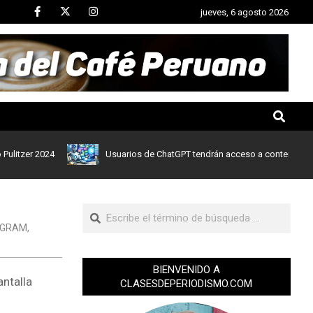
jueves, 6 agosto 2026
er 2024
Usuarios de ChatGPT tendrán acceso a contenidos de noti
AGRAM
,
BIENVENIDO A
antalla
CLASESDEPERIODISMO.COM