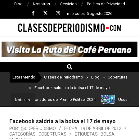
Blog
Nosotros
Servicios
Política de Privacidad
miércoles, 5 agosto 2026
CLASES
DE
PERIODISMO
Estas viendo:
Clases de Periodismo
>
Blog
>
Coberturas
>
Facebook saldría a la bolsa el 17 de mayo
 Estos son los ganadores del Premio Pulitzer 2024
Usuarios de Ch
Noticias:
Facebook saldría a la bolsa el 17 de mayo
POR:
@CDPERIODISMO
FECHA:
19 DE ABRIL DE 2012
CATEGORÍAS:
COBERTURAS
ETIQUETAS:
BOLSA
,