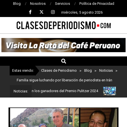
Blog
Nosotros
Servicios
Política de Privacidad
miércoles, 5 agosto 2026
CLASES
DE
PERIODISMO
Estas viendo:
Clases de Periodismo
>
Blog
>
Noticias
>
Familia sigue luchando por liberación de periodista en Irán
dismo: Estos son los ganadores del Premio Pulitzer 2024
Usuarios
Noticias: