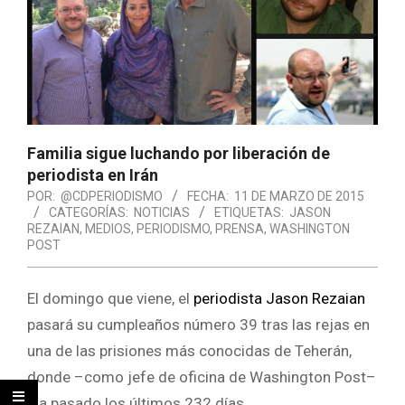
Familia sigue luchando por liberación de
periodista en Irán
POR:
@CDPERIODISMO
FECHA:
11 DE MARZO DE 2015
CATEGORÍAS:
NOTICIAS
ETIQUETAS:
JASON
REZAIAN
,
MEDIOS
,
PERIODISMO
,
PRENSA
,
WASHINGTON
POST
El domingo que viene, el
periodista Jason Rezaian
pasará su cumpleaños número 39 tras las rejas en
una de las prisiones más conocidas de Teherán,
donde –como jefe de oficina de Washington Post–
ha pasado los últimos 232 días.