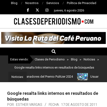
Blog
Nosotros
Servicios
Política de Privacidad
jueves, 6 agosto 2026
CLASES
DE
PERIODISMO
Estas viendo:
Clases de Periodismo
>
Blog
>
Noticias
>
Google resalta links internos en resultados de búsquedas
Estos son los ganadores del Premio Pulitzer 2024
Usuarios de Ch
Noticias:
Google resalta links internos en resultados de
búsquedas
POR:
ESTHER VARGAS
FECHA:
17 DE AGOSTO DE 2011