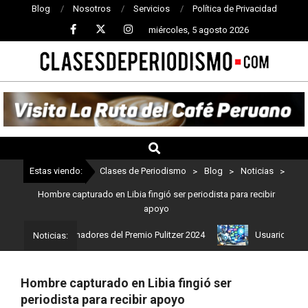
Blog
Nosotros
Servicios
Política de Privacidad
miércoles, 5 agosto 2026
CLASES
DE
PERIODISMO
Estas viendo:
Clases de Periodismo
>
Blog
>
Noticias
>
Hombre capturado en Libia fingió ser periodista para recibir
apoyo
stos son los ganadores del Premio Pulitzer 2024
Usuarios de Chat
Noticias:
Hombre capturado en Libia fingió ser
periodista para recibir apoyo