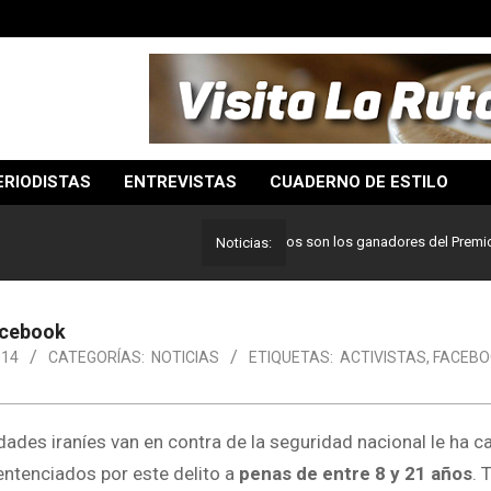
ERIODISTAS
ENTREVISTAS
CUADERNO DE ESTILO
Lo mejor del periodismo: Estos son los ganadores del Premio Pulitz
Noticias:
Facebook
014
CATEGORÍAS:
NOTICIAS
ETIQUETAS:
ACTIVISTAS
,
FACEBO
ades iraníes van en contra de la seguridad nacional le ha 
entenciados por este delito a
penas de entre 8 y 21 años
. 