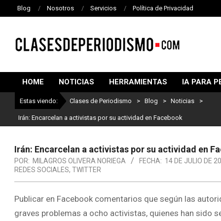
Blog
Nosotros
Servicios
Política de Privacidad
CLASES
DE
HOME
NOTICIAS
HERRAMIENTAS
IA PARA P
PERIODISMO
Estas viendo:
Clases de Periodismo
>
Blog
>
Noticias
>
Irán: Encarcelan a activistas por su actividad en Facebook
Irán: Encarcelan a activistas por su actividad en 
POR:
MILAGROS OLIVERA NORIEGA
FECHA:
14 DE JULIO DE 2
REDES SOCIALES
,
TWITTER
Publicar en Facebook comentarios que según las autorid
graves problemas a ocho activistas, quienes han sido s