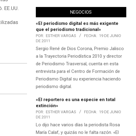
ó. EE.UU.
NEGOCIOS
ilizadas
«El periodismo digital es más exigente
que el periodismo tradicional»
POR:
ESTHER VARGAS
FECHA:
19 DE JUNIO
DE 2011
Sergio René de Dios Corona, Premio Jalisco
a la Trayectoria Periodística 2010 y director
de Periodismo Trasversal, cuenta en esta
entrevista para el Centro de Formación de
Periodismo Digital su experiencia haciendo
periodismo digital.
«El reportero es una especie en total
extinción»
POR:
ESTHER VARGAS
FECHA:
19 DE JUNIO
DE 2011
Lo dijo hace varios días la periodista Rosa
María Calaf, y quizás no le falta razón. «El