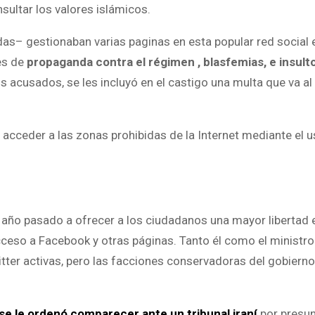
sultar los valores islámicos.
s– gestionaban varias paginas en esta popular red social e
es de
propaganda contra el régimen , blasfemias, e insulto
os acusados, se les incluyó en el castigo una multa que va a
e acceder a las zonas prohibidas de la Internet mediante el 
año pasado a ofrecer a los ciudadanos una mayor libertad 
ceso a Facebook y otras páginas. Tanto él como el ministro
tter activas, pero las facciones conservadoras del gobiern
e le ordenó comparecer ante un tribunal iraní
por presu