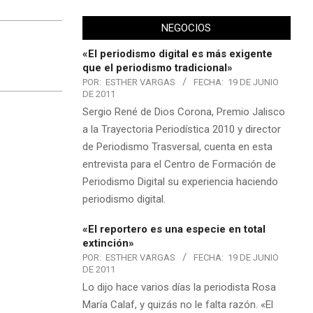
NEGOCIOS
«El periodismo digital es más exigente
que el periodismo tradicional»
POR:
ESTHER VARGAS
FECHA:
19 DE JUNIO
DE 2011
Sergio René de Dios Corona, Premio Jalisco
a la Trayectoria Periodística 2010 y director
de Periodismo Trasversal, cuenta en esta
entrevista para el Centro de Formación de
Periodismo Digital su experiencia haciendo
periodismo digital.
«El reportero es una especie en total
extinción»
POR:
ESTHER VARGAS
FECHA:
19 DE JUNIO
DE 2011
Lo dijo hace varios días la periodista Rosa
María Calaf, y quizás no le falta razón. «El