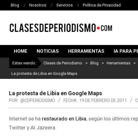
Blog
Nosotros
Servicios
Política de Privacidad
CLASES
DE
HOME
NOTICIAS
HERRAMIENTAS
IA PARA P
PERIODISMO
Estas viendo:
Clases de Periodismo
>
Blog
>
Herramientas
>
La protesta de Libia en Google Maps
La protesta de Libia en Google Maps
POR:
@CDPERIODISMO
FECHA:
19 DE FEBRERO DE 2011
C
Internet se ha
restaurado en Libia
, según los últimos re
Twitter y Al Jazeera.